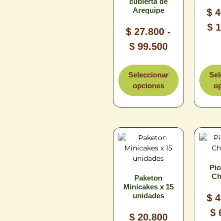
cubierta de
Arequipe
$
4
$
1
$
27.800
-
L
$
99.500
T
Tamaño
Seleccionar
Sel
opciones
o
Pi
Ch
Paketon
Minicakes x 15
unidades
$
4
$
L
$
20.800