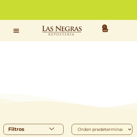
a
nuestras
tiendas
físicas
0
Filtros