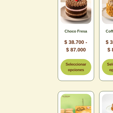
Choco Fresa
Coff
$
38.700
-
$
3
$
87.000
$
Tamaño
T
Seleccionar
Sel
opciones
o