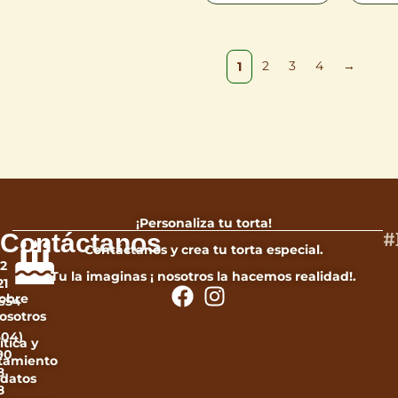
2
3
4
→
1
Limpiar
L
¡Personaliza tu torta!
#
Contáctanos
Contáctanos y crea tu torta especial.
12
Tu la imaginas ¡ nosotros la hacemos realidad!.
21
obre
654
osotros
604)
ítica y
90
atamiento
8
 datos
8