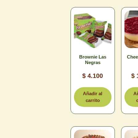
Brownie Las
Chee
Negras
$
4.100
$
Añadir al
Añ
carrito