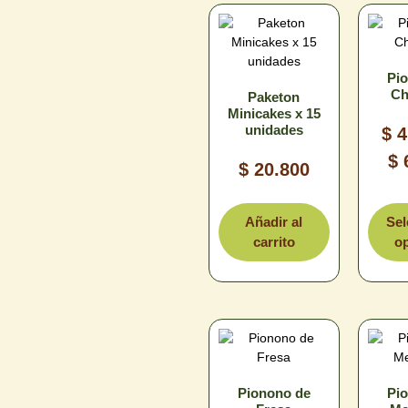
Pi
Ch
Paketon
Minicakes x 15
unidades
$
4
$
$
20.800
Limpiar
T
Añadir al
Sel
carrito
o
Pionono de
Pi