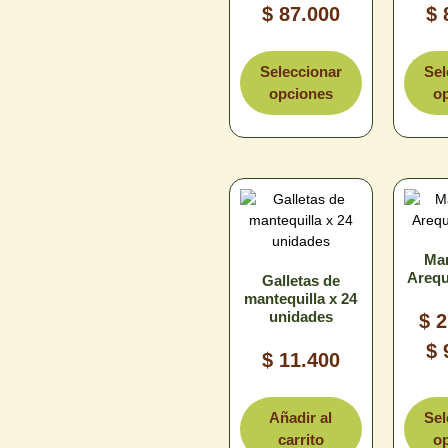
$
87.000
$
Tamaño
T
Seleccionar
Sel
opciones
o
Mar
Arequ
Galletas de
mantequilla x 24
Limpiar
unidades
$
2
$
$
11.400
T
Añadir al
Sel
carrito
o