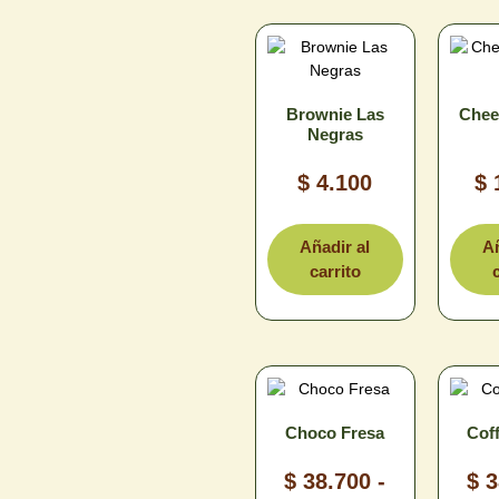
Brownie Las
Chee
Negras
$
4.100
$
Añadir al
Añ
carrito
Choco Fresa
Coff
$
38.700
-
$
3