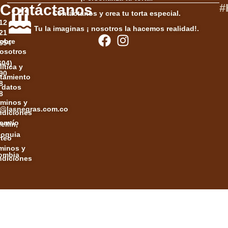
Contáctanos
#
Contáctanos y crea tu torta especial.
12
Tu la imaginas ¡ nosotros la hacemos realidad!.
21
obre
654
osotros
604)
lítica y
90
atamiento
8
 datos
8
rminos y
e2@lasnegras.com.co
ndiciones
 envío
ellín,
ioquia
rteo
minos y
ombia
ndiciones