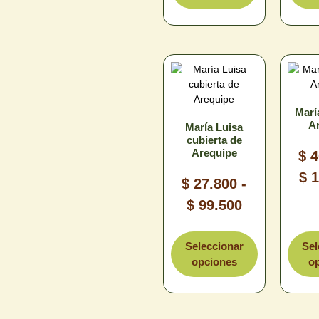
Marí
A
María Luisa
cubierta de
Arequipe
$
4
$
1
$
27.800
-
$
99.500
T
Tamaño
Seleccionar
Sel
opciones
o