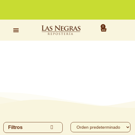
a
nuestras
tiendas
físicas
0
Filtros