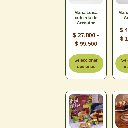
María Luisa
Marí
cubierta de
A
L
Arequipe
$
4
$
27.800
-
$
1
$
99.500
T
Tamaño
Seleccionar
Sel
opciones
o