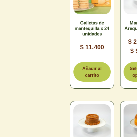
Limpiar
L
Galletas de
Mar
mantequilla x 24
Arequ
unidades
$
2
$
11.400
$
T
Añadir al
Sel
carrito
o