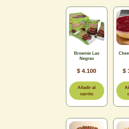
Brownie Las
Chee
Negras
$
4.100
$
Añadir al
Añ
carrito