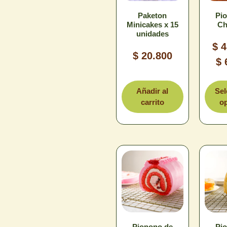
Paketon
Pi
Minicakes x 15
Ch
L
Limpiar
unidades
$
4
$
20.800
$
T
Añadir al
Sel
carrito
o
L
Pionono de
Pi