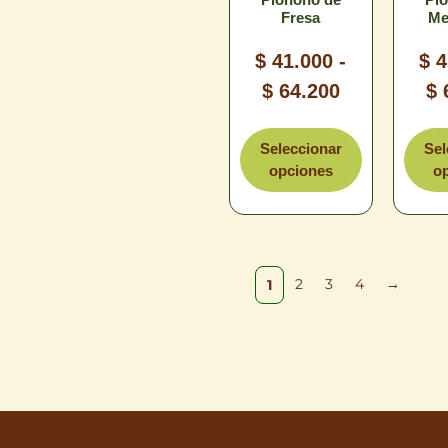
Fresa
Me
$
41.000
-
$
4
$
64.200
$
Tamaño
T
Seleccionar
Sel
opciones
o
2
3
4
→
1
Limpiar
L