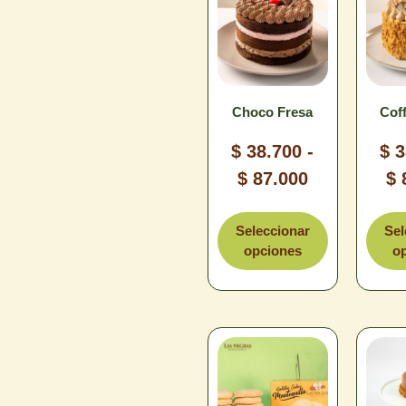
Choco Fresa
Coff
$
38.700
-
$
3
$
87.000
$
Tamaño
T
Seleccionar
Sel
opciones
o