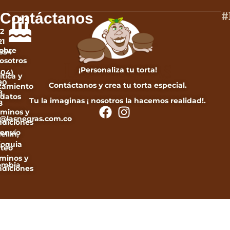
#
Contáctanos
12
21
obre
654
osotros
¡Personaliza tu torta!
604)
ítica y
90
Contáctanos y crea tu torta especial.
atamiento
8
 datos
Tu la imaginas ¡ nosotros la hacemos realidad!.
8
rminos y
e2@lasnegras.com.co
ndiciones
 envío
ellín,
ioquia
rteo
rminos y
ombia
ndiciones