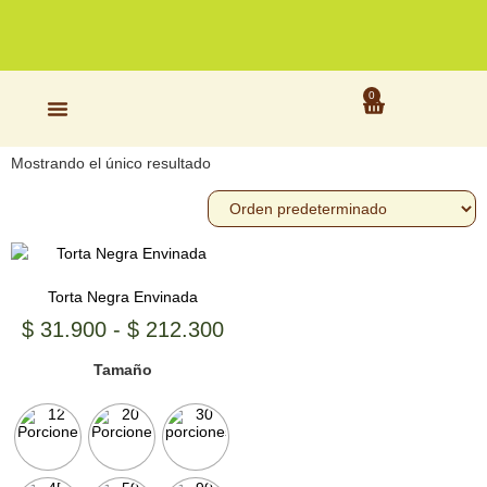
a
nuestras
tiendas
físicas
Inicio
/ Productos etiquetados “90 Porciones”
0
90 Porciones
Mostrando el único resultado
Torta Negra Envinada
$
31.900
-
$
212.300
Tamaño