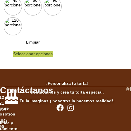
Limpiar
Seleccionar opciones
¡Personaliza tu torta!
Contáctanos
#
Contáctanos y crea tu torta especial.
12
Tu la imaginas ¡ nosotros la hacemos realidad!.
21
obre
654
osotros
604)
lítica y
90
atamiento