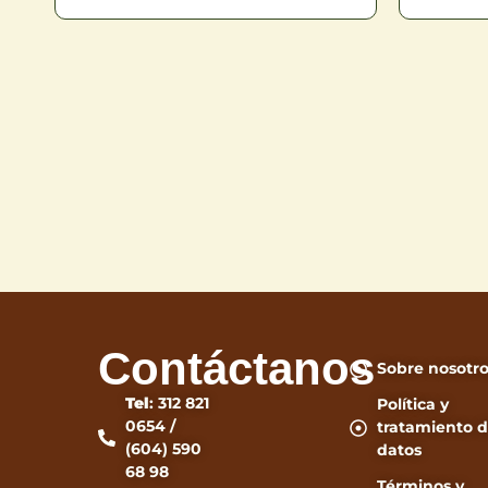
Contáctanos
Sobre nosotr
Tel
: 312 821
Política y
0654 /
tratamiento 
(604) 590
datos
68 98
Términos y