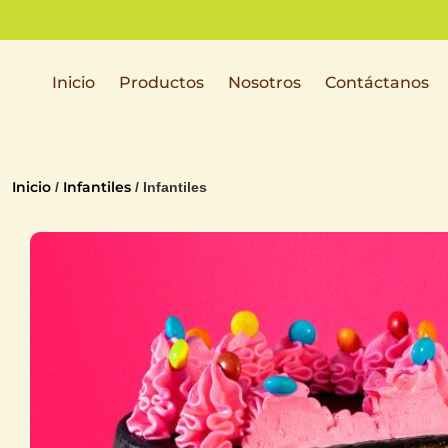
nuestros
puntos
físicos
Inicio
Productos
Nosotros
Contáctanos
Inicio
Infantiles
/
/ Infantiles