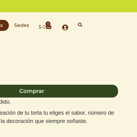
0
es
Sedes
$
0
Comprar
dido.
eación de tu torta tu eliges el sabor, número de
y la decoración que siempre soñaste.