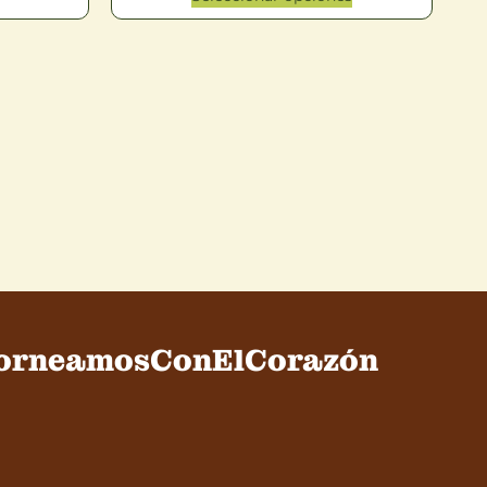
orneamosConElCorazón