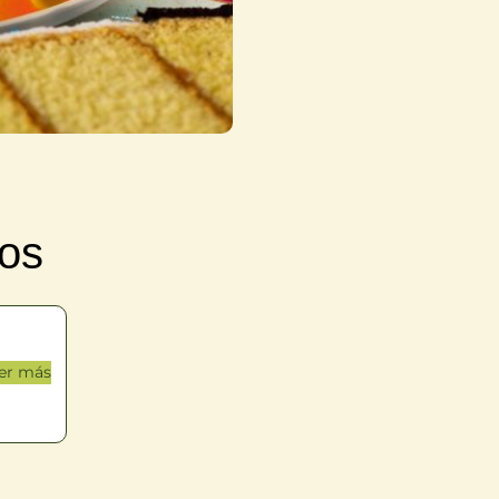
dos
er más