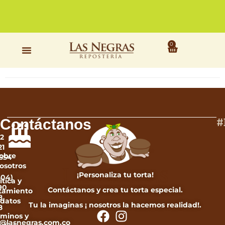
a
nuestras
tiendas
físicas
0
Robledo Diamante
#
Contáctanos
12
21
obre
654
osotros
¡Personaliza tu torta!
604)
ítica y
90
Contáctanos y crea tu torta especial.
atamiento
8
 datos
Tu la imaginas ¡ nosotros la hacemos realidad!.
8
rminos y
e2@lasnegras.com.co