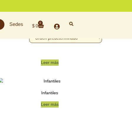
0
Sedes
$
0
Leer más
Infantiles
Leer más