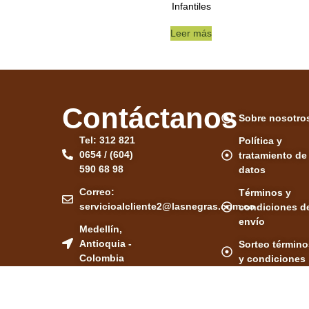
Infantiles
Leer más
Contáctanos
Sobre nosotro
Tel
: 312 821
Política y
0654 / (604)
tratamiento de
590 68 98
datos
Correo
:
Términos y
servicioalcliente2@lasnegras.com.co
condiciones d
envío
Medellín,
Antioquia -
Sorteo término
Colombia
y condiciones