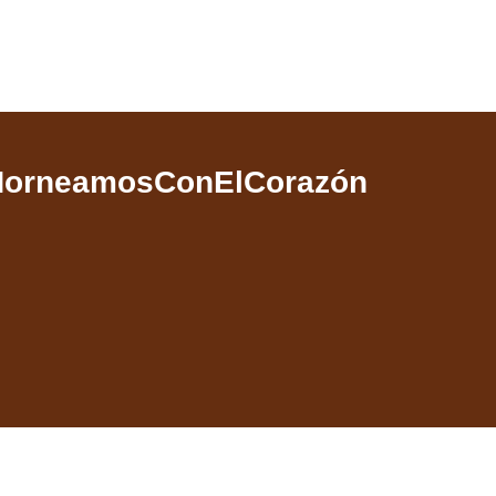
HorneamosConElCorazón